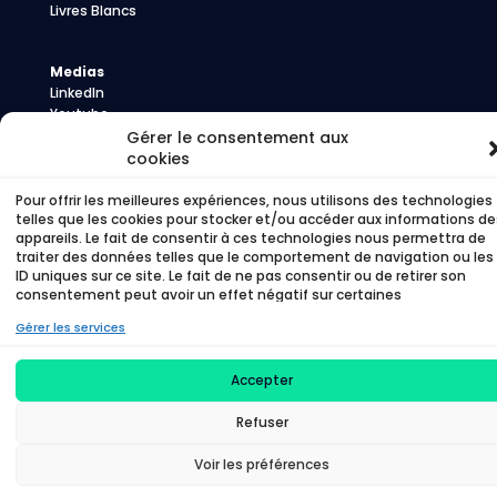
Livres Blancs
Medias
LinkedIn
Youtube
Presse
Gérer le consentement aux
cookies
Pour offrir les meilleures expériences, nous utilisons des technologies
telles que les cookies pour stocker et/ou accéder aux informations de
©
Time To Beem – 2026 –
Politique de
appareils. Le fait de consentir à ces technologies nous permettra de
confidentialité
–
Politique de cookies
traiter des données telles que le comportement de navigation ou les
ID uniques sur ce site. Le fait de ne pas consentir ou de retirer son
consentement peut avoir un effet négatif sur certaines
caractéristiques et fonctions.
Gérer les services
Accepter
Refuser
Voir les préférences