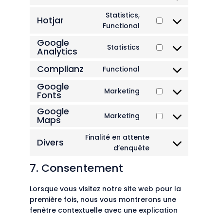
Consent
to
Statistics,
Hotjar
service
Consent
Functional
wordpress
to
Google
service
Statistics
Analytics
Consent
hotjar
to
Complianz
Functional
service
Consent
google-
to
Google
Marketing
Fonts
analytics
service
Consent
complianz
to
Google
Marketing
service
Maps
Consent
google-
to
Finalité en attente
fonts
Divers
service
Consent
d’enquête
google-
to
maps
7. Consentement
service
divers
Lorsque vous visitez notre site web pour la
première fois, nous vous montrerons une
fenêtre contextuelle avec une explication