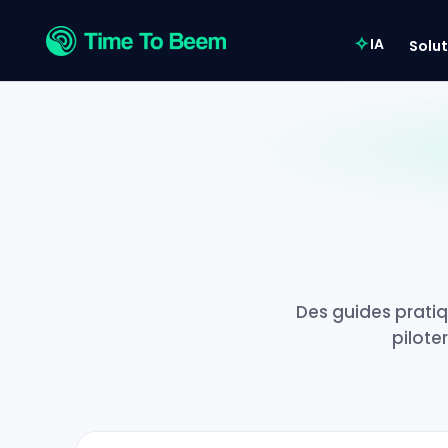
IA
Solut
Des guides prati
pilote