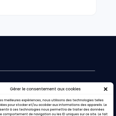
Gérer le consentement aux cookies
essources
Medias
 les meilleures expériences, nous utilisons des technologies telles
AQ
LinkedIn
okies pour stocker et/ou accéder aux informations des appareils. Le
log
Youtube
nsentir à ces technologies nous permettra de traiter des données
lossaire
Presse
le comportement de navigation ou les ID uniques sur ce site. Le fait