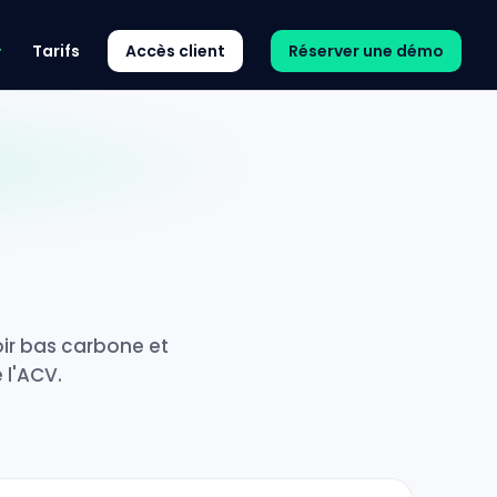
Tarifs
Accès client
Réserver une démo
s
ir bas carbone et
 l'ACV.