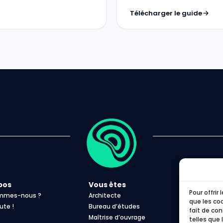
Télécharger le guide
pos
Vous êtes
R
Pour offrir
ommes-nous ?
Architecte
F
que les co
ute !
Bureau d’études
B
fait de co
Maîtrise d’ouvrage
G
telles que 