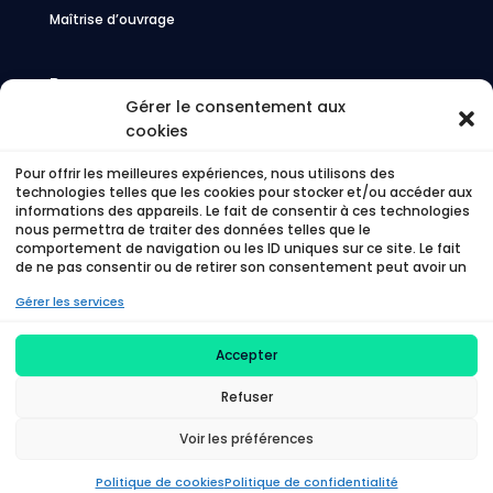
Maîtrise d’ouvrage
Ressources
Gérer le consentement aux
FAQ
cookies
Blog
Glossaire
Pour offrir les meilleures expériences, nous utilisons des
Cas Clients
technologies telles que les cookies pour stocker et/ou accéder aux
Livres Blancs
informations des appareils. Le fait de consentir à ces technologies
nous permettra de traiter des données telles que le
comportement de navigation ou les ID uniques sur ce site. Le fait
Medias
de ne pas consentir ou de retirer son consentement peut avoir un
effet négatif sur certaines caractéristiques et fonctions.
LinkedIn
Gérer les services
Youtube
Presse
Accepter
Refuser
©
Time To Beem – 2026 –
Politique de
Voir les préférences
confidentialité
–
Politique de cookies
Politique de cookies
Politique de confidentialité