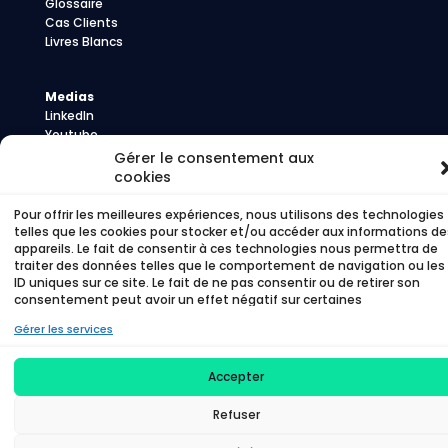
Glossaire
Cas Clients
Livres Blancs
Medias
LinkedIn
Youtube
Presse
Gérer le consentement aux
cookies
Pour offrir les meilleures expériences, nous utilisons des technologies
©
Time To Beem – 2026 –
Politique de
telles que les cookies pour stocker et/ou accéder aux informations de
appareils. Le fait de consentir à ces technologies nous permettra de
confidentialité
–
Politique de cookies
traiter des données telles que le comportement de navigation ou les
ID uniques sur ce site. Le fait de ne pas consentir ou de retirer son
consentement peut avoir un effet négatif sur certaines
caractéristiques et fonctions.
Gérer les services
Accepter
Refuser