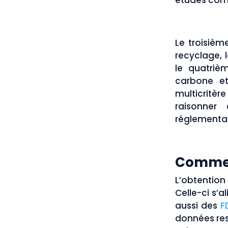
études compt
Le troisième
recyclage, l
le quatrièm
carbone et
multicritèr
raisonner
réglementai
Comment
L’obtentio
Celle-ci s’
aussi des
F
données rest