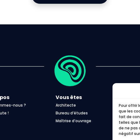
opos
Vous êtes
ommes-nous ?
Architecte
F
Pour offrir
que les co
ute !
Bureau d’études
B
fait de co
Maîtrise d’ouvrage
G
telles que 
de ne pas 
C
négatif sur
L