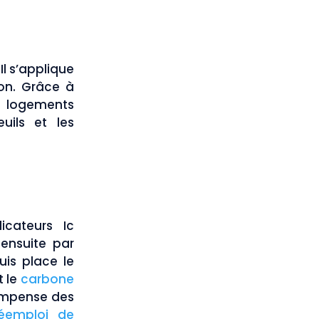
Il s’applique
ion. Grâce à
e logements
euils et les
icateurs Ic
ensuite par
uis place le
t le
carbone
compense des
éemploi de