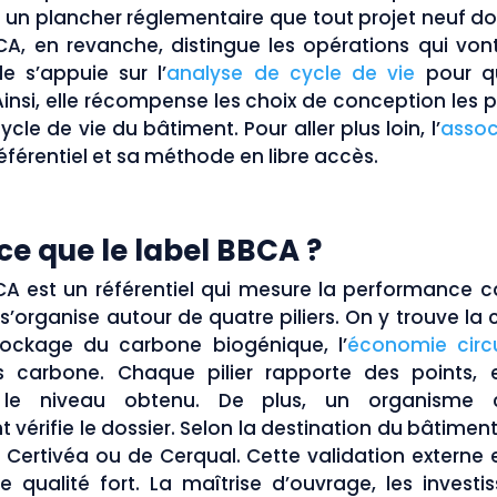
d un plancher réglementaire que tout projet neuf doi
CA, en revanche, distingue les opérations qui vo
lle s’appuie sur l’
analyse de cycle de vie
pour qu
Ainsi, elle récompense les choix de conception les p
cycle de vie du bâtiment. Pour aller plus loin, l’
assoc
éférentiel et sa méthode en libre accès.
ce que le label BBCA ?
CA est un référentiel qui mesure la performance 
 s’organise autour de quatre piliers. On y trouve la
stockage du carbone biogénique, l’
économie circu
 carbone. Chaque pilier rapporte des points, 
 le niveau obtenu. De plus, un organisme cer
vérifie le dossier. Selon la destination du bâtiment, 
Certivéa ou de Cerqual. Cette validation externe 
e qualité fort. La maîtrise d’ouvrage, les investis