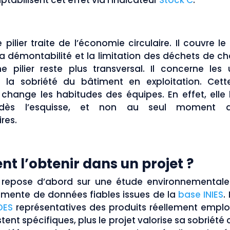
abilisent cet effet via l’indicateur
Stock C
.
 pilier traite de l’économie circulaire. Il couvre le
a démontabilité et la limitation des déchets de cha
e pilier reste plus transversal. Il concerne le
 la sobriété du bâtiment en exploitation. Cet
e change les habitudes des équipes. En effet, elle 
 dès l’esquisse, et non au seul moment 
res.
 l’obtenir dans un projet ?
n repose d’abord sur une étude environnementale 
alimente de données fiables issues de la
base INIES
.
DES
représentatives des produits réellement employ
ent spécifiques, plus le projet valorise sa sobriété