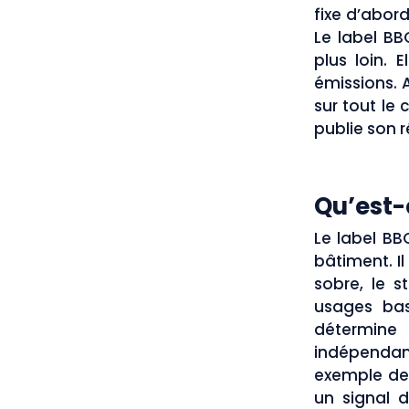
fixe d’abor
Le label BB
plus loin. E
émissions. 
sur tout le 
publie son r
Qu’est-
Le label BB
bâtiment. Il
sobre, le 
usages bas
détermine
indépendant 
exemple de 
un signal d