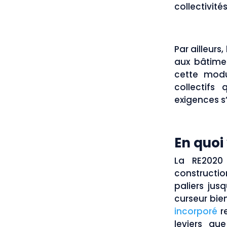
collectivité
Par ailleurs
aux bâtimen
cette modu
collectifs 
exigences s
En quoi
La RE2020 
constructi
paliers jus
curseur bie
incorporé
re
leviers qu