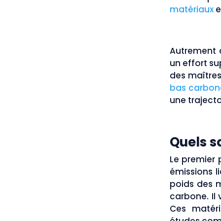
matériaux
e
Autrement d
un effort s
des maîtres
bas carbon
une trajecto
Quels so
Le premier p
émissions l
poids des m
carbone. Il
Ces matéri