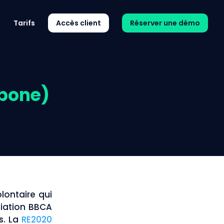
Tarifs
Accès client
Réserver une démo
rbone)
lontaire qui
ciation BBCA
s. La
RE2020