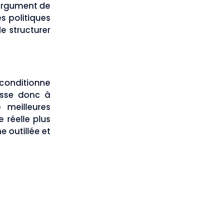
i argument de
s politiques
de structurer
onditionne
usse donc à
 meilleures
 réelle plus
 outillée et