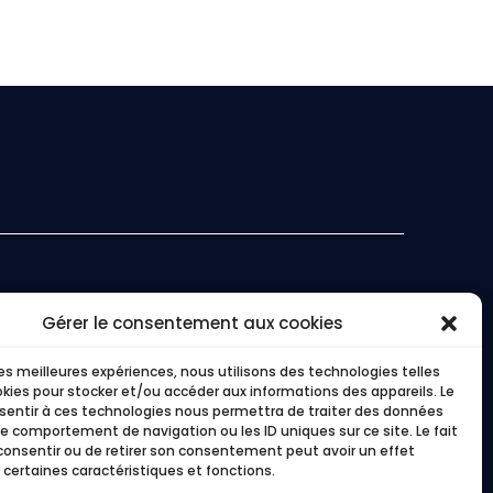
Gérer le consentement aux cookies
Ressources
Media
s
AQ
 les meilleures expériences, nous utilisons des technologies telles
okies pour stocker et/ou accéder aux informations des appareils. Le
log
LinkedIn
nsentir à ces technologies nous permettra de traiter des données
lossaire
Youtube
le comportement de navigation ou les ID uniques sur ce site. Le fait
consentir ou de retirer son consentement peut avoir un effet
as Clients
Presse
 certaines caractéristiques et fonctions.
ivres Blancs