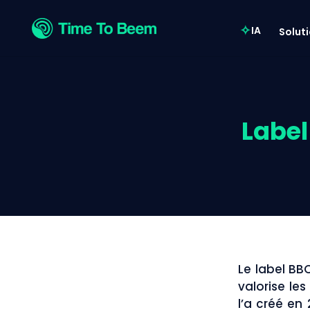
IA
Solut
Label
Le label BB
valorise le
l’a créé en