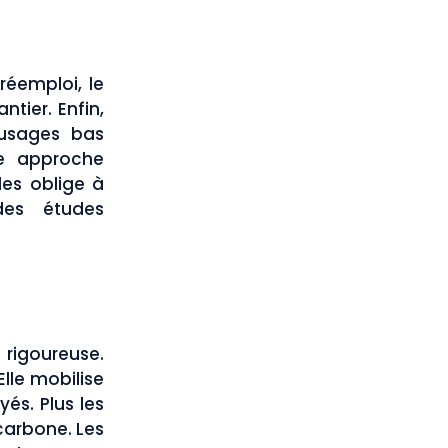
 réemploi, le
ntier. Enfin,
s usages bas
te approche
les oblige à
des études
rigoureuse.
 Elle mobilise
és. Plus les
 carbone. Les