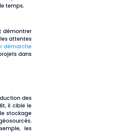
 le temps.
ut démontrer
les attentes
eur démarche
 projets dans
réduction des
 il cible le
 le stockage
géosourcés.
xemple, les