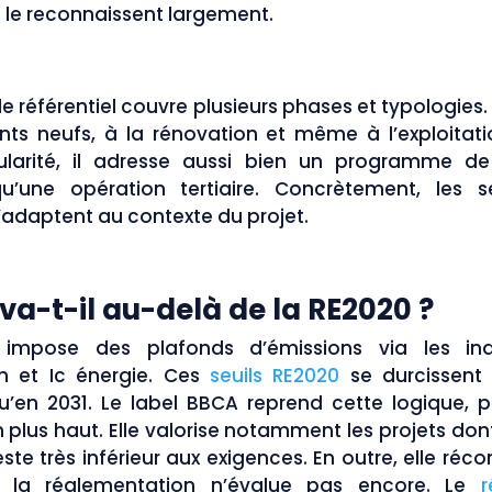
s le reconnaissent largement.
, le référentiel couvre plusieurs phases et typologies. 
ts neufs, à la rénovation et même à l’exploitat
larité, il adresse aussi bien un programme d
qu’une opération tertiaire. Concrètement, les s
’adaptent au contexte du projet.
 va-t-il au-delà de la RE2020 ?
impose des plafonds d’émissions via les ind
on et Ic énergie. Ces
seuils RE2020
se durcissent 
qu’en 2031. Le label BBCA reprend cette logique, p
n plus haut. Elle valorise notamment les projets don
ste très inférieur aux exigences. En outre, elle ré
e la réglementation n’évalue pas encore. Le
r