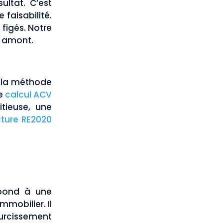
ultat. C’est
faisabilité.
 figés. Notre
x amont.
à la méthode
le
calcul ACV
itieuse, une
cture RE2020
épond à une
mmobilier. Il
 durcissement