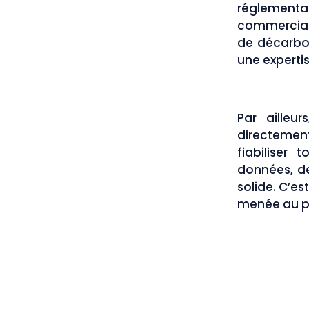
réglementair
commerciali
de décarbo
une experti
Par ailleu
directemen
fiabiliser
données, de
solide. C’e
menée au plu