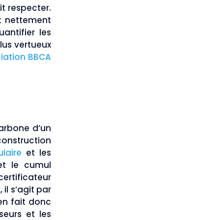
t respecter.
nt nettement
antifier les
lus vertueux
iation BBCA
carbone d’un
 construction
laire
et les
et le cumul
tificateur
il s’agit par
en fait donc
seurs et les