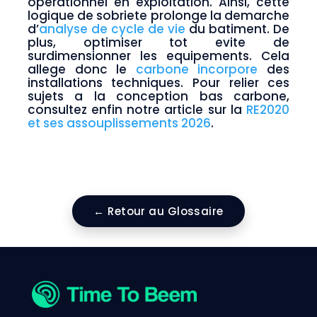
operationnel en exploitation. Ainsi, cette
logique de sobriete prolonge la demarche
d’
analyse de cycle de vie
du batiment. De
plus, optimiser tot evite de
surdimensionner les equipements. Cela
allege donc le
carbone incorpore
des
installations techniques. Pour relier ces
sujets a la conception bas carbone,
consultez enfin notre article sur la
RE2020
et ses assouplissements 2026
.
← Retour au Glossaire