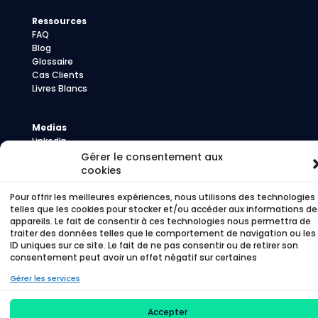
Ressources
FAQ
Blog
Glossaire
Cas Clients
Livres Blancs
Medias
LinkedIn
Youtube
Gérer le consentement aux
Presse
cookies
Pour offrir les meilleures expériences, nous utilisons des technologies
telles que les cookies pour stocker et/ou accéder aux informations de
appareils. Le fait de consentir à ces technologies nous permettra de
©
Time To Beem – 2026 –
Politique de
traiter des données telles que le comportement de navigation ou les
confidentialité
–
Politique de cookies
ID uniques sur ce site. Le fait de ne pas consentir ou de retirer son
consentement peut avoir un effet négatif sur certaines
caractéristiques et fonctions.
Gérer les services
Accepter