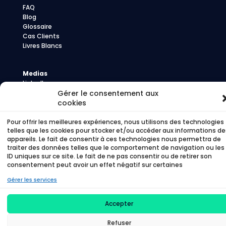
FAQ
Blog
Glossaire
Cas Clients
Livres Blancs
Medias
LinkedIn
Gérer le consentement aux
Youtube
cookies
Presse
Pour offrir les meilleures expériences, nous utilisons des technologies
telles que les cookies pour stocker et/ou accéder aux informations de
appareils. Le fait de consentir à ces technologies nous permettra de
©
Time To Beem – 2026 –
Politique de
traiter des données telles que le comportement de navigation ou les
confidentialité
–
Politique de cookies
ID uniques sur ce site. Le fait de ne pas consentir ou de retirer son
consentement peut avoir un effet négatif sur certaines
caractéristiques et fonctions.
Gérer les services
Accepter
Refuser